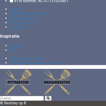
BTW nummer: NL107133520B01
Contact
Algemene voorwaarden
Bedrijfsgegevens
Privacy Policy
Disclaimer
Inspiratie
Recepten
Blog
Overnachten in Dalen
Bijzonder overnachten Drenthe
© Bedstay op 8