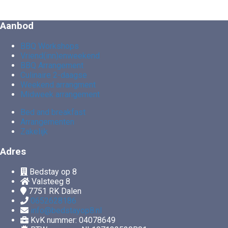
Aanbod
BBQ Workshops
Vriend(inn)enweekend
BBQ Arrangement
Culinaire 2-daagse
Weekend arrangment
Midweek arrangement
Bed and breakfast
Arrangementen
Zakelijk
Adres
Bedstay op 8
Valsteeg 8
7751 RK
Dalen
0652628186
info@bedstayop8.nl
KvK nummer: 04078649